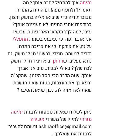
ימימה 
איך להתחיל לחבב אותך? מה 
תאמרי? ת’חפף מפה! גם התורה, התורה 
מכובדת דיה כדי שיבואו אליה בחשק ורצון. 
כרודפים אחרי החיים! לא מעניינת אותך? 
עזבי, למה לך? תקראי הארי פוטר. עכשיו 
אני אדבר יפה, כי נעלבתי בשמה. 
תתפללי
על זה, את צודקת. כי את צריכה התרת 
נדרים לנשמה. תגידי, רבש”ע תן לי חשק. גם 
נורא מעליב. ש
החתן
 יבוא ויגיד תן לי חשק 
לבת שלך? בא לי לבכות. טוב אני אברך 
אותך, שזה הדבר הכי חסר היגיון. שהקב”ה 
ירפא בך את העצבות, בטוח שאת חושבת 
שאת לא ראויה לה. נכון שזאת הסיבה?   
ניתן לשלוח שאלות נוספות לרבנית 
ימימה 
מזרחי
 למייל של משרדי 
אשירה
: 
ashiraoffice@gmail.com ונשמח להעביר 
לרבנית את שאלתך..            