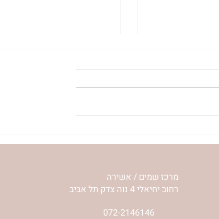
עלה נעלה כי יכול נוכל לה
'אור מירושלים' 
לפרשת שלח | רחל וינשטיין
מרכז שמים / אשירה
רחוב יחיאלי 4 נוה צדק תל אביב
072-2146146