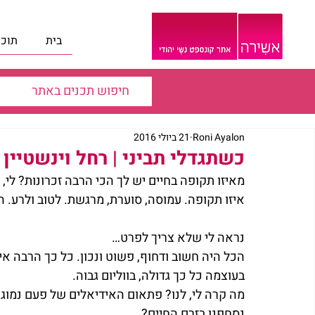
בית
תוכנ
Roni Ayalon
21 ביולי 2016
כשתגדלי תביני | רחל וינשטיי
מאיזו תקופה בחיים יש לך הכי הרבה זכרונות? לי,
איזו תקופה. עמוסה, סוערת, מרגשת. לטוב ולרע. 
נראה לי שלא צריך לפרט…
הכל היה חשוב ודחוף, פשוט ונכון. כל כך הרבה אידי
בעוצמה כל כך גדולה, בווליום גבוה.
מה קרה לי, לנו? פתאום האידיאלים של פעם נמוגו?
נסחפנו בזרם החיים?