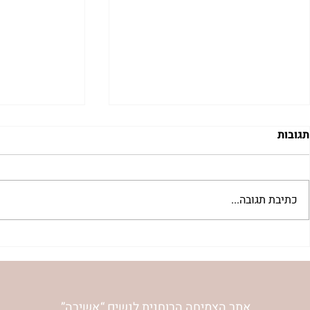
תגובות
כתיבת תגובה...
להסתכל לייאוש בעיניים | נורית
להזכיר ללב ש
אילון הירש
אהבה | נורית 
אתר הצמיחה הרוחנית לנשים “אשירה”