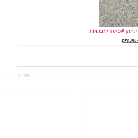
נחמן
#סיפורימעשיות
- שיעורים