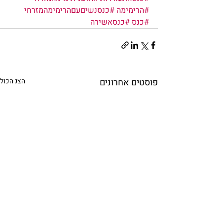
#הרימימה
#כנסנשיםעםהרימימהמזרחי
#כנס
#כנסאשירה
פוסטים אחרונים
הצג הכול