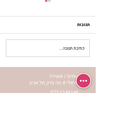
תגובות
כתיבת תגובה...
מתגעגעות לבית המפגש,
השיעור לתשעה באב | הר'
ימימה מזרחי
מרכז שמים / אשירה
רחוב יחיאלי 4 נוה צדק תל אביב
072-2146146
טלפון ארה"ב
(347) 901-5172
וואטסאפ: 052-5260027
חניה בשפע באזור כולו