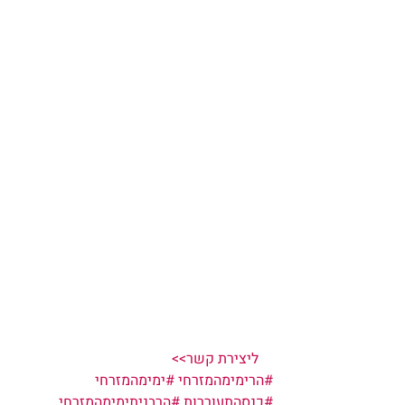
   ליצירת קשר>>  
#הרימימהמזרחי
#ימימהמזרחי
#כנסהתעוררות
#הרבניתימימהמזרחי