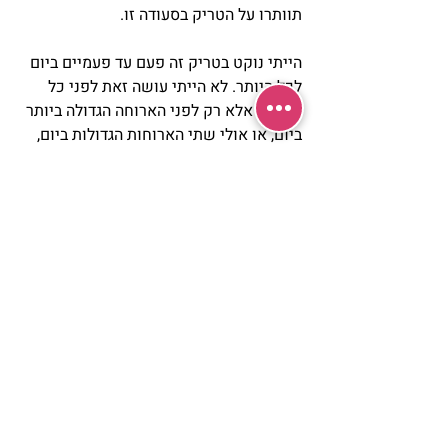
תוותרו על הטריק בסעודה זו.
הייתי נוקט בטריק זה פעם עד פעמיים ביום 
לכל היותר. לא הייתי עושה זאת לפני כל 
ארוחה, אלא רק לפני הארוחה הגדולה ביותר 
ביום, או אולי שתי הארוחות הגדולות ביום, 
מקסימום.
אבל בעיני, התגלית החשובה ביותר של 
המחקר הזה, היא הדבר שהחוקרים בכלל לא 
חשבו לבדוק – ההשפעה של כח הדמיון על 
תחושת השובע שלנו וכתוצאה מכך על 
כמות האכילה. בעולם כמעט ולא נעשו 
מחקרים על ההשפעה של כח הדמיון על 
ריפוי מחלות. זהו אחד המחקרים הראשונים 
שמבלי להתכוון לכך, בדק זאת על נושא 
עודף המשקל, אבל הפוטנציאל של כח 
הדמיון ככלי לריפוי הוא הרבה הרבה מעבר, 
החל מריפוי דלקות כרוניות וכלה במלחמה 