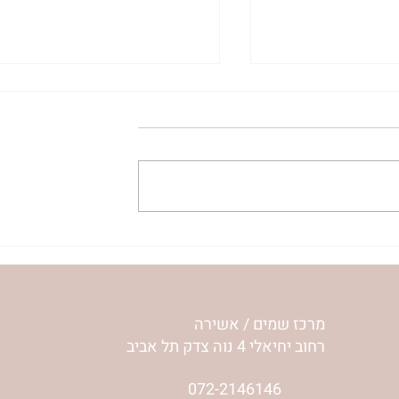
עלה נעלה כי יכול נוכל לה
'אור מירושלים' 
לפרשת שלח | רחל וינשטיין
מרכז שמים / אשירה
רחוב יחיאלי 4 נוה צדק תל אביב
072-2146146