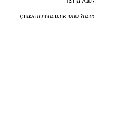
לשביל מן הצד .
אהבת? שתפי אותנו בתחתית העמוד:)