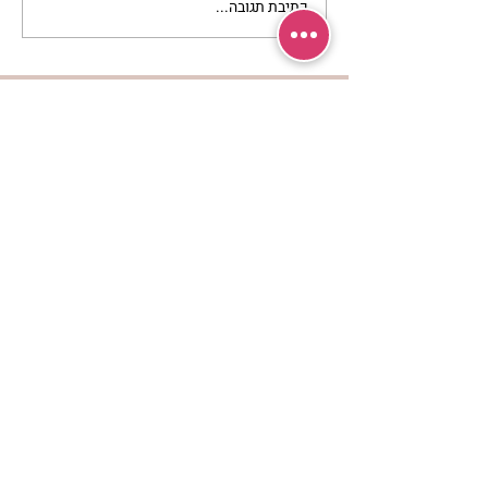
כתיבת תגובה...
להזכיר ללב שלי איך
מרגישה אהבה | נורית אילון
הירש
מרכז שמים / אשירה
רחוב יחיאלי 4 נוה צדק תל אביב
072-2146146
טלפון ארה"ב
(347) 901-5172
וואטסאפ: 052-5260027
חניה בשפע באזור כולו
הרשמי לעדכונים