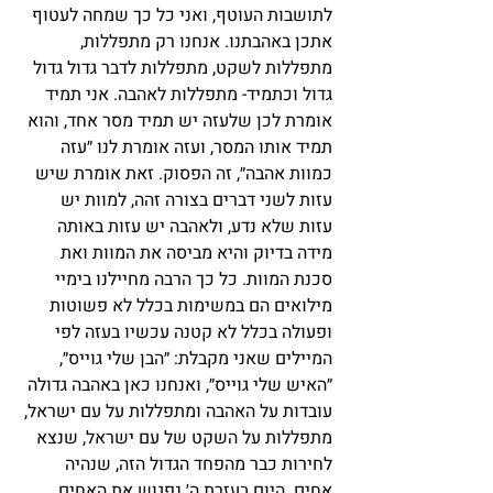
לתושבות העוטף, ואני כל כך שמחה לעטוף 
אתכן באהבתנו. אנחנו רק מתפללות, 
מתפללות לשקט, מתפללות לדבר גדול גדול 
גדול וכתמיד- מתפללות לאהבה. אני תמיד 
אומרת לכן שלעזה יש תמיד מסר אחד, והוא 
תמיד אותו המסר, ועזה אומרת לנו ״עזה 
כמוות אהבה״, זה הפסוק. זאת אומרת שיש 
עזות לשני דברים בצורה זהה, למוות יש 
עזות שלא נדע, ולאהבה יש עזות באותה 
מידה בדיוק והיא מביסה את המוות ואת 
סכנת המוות. כל כך הרבה מחיילנו בימיי 
מילואים הם במשימות בכלל לא פשוטות 
ופעולה בכלל לא קטנה עכשיו בעזה לפי 
המיילים שאני מקבלת: ״הבן שלי גוייס״, 
״האיש שלי גוייס״, ואנחנו כאן באהבה גדולה 
עובדות על האהבה ומתפללות על עם ישראל, 
מתפללות על השקט של עם ישראל, שנצא 
לחירות כבר מהפחד הגדול הזה, שנהיה 
אחים. היום בעזרת ה׳ נפגוש את האחים 