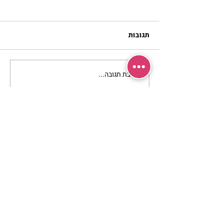
תגובות
כתיבת תגובה...
מתגעגעות לבית המפגש,
השיעור לתשעה באב | הר'
ימימה מזרחי
מרכז שמים / אשירה
רחוב יחיאלי 4 נוה צדק תל אביב
072-2146146
טלפון ארה"ב
(347) 901-5172
וואטסאפ: 052-5260027
חניה בשפע באזור כולו