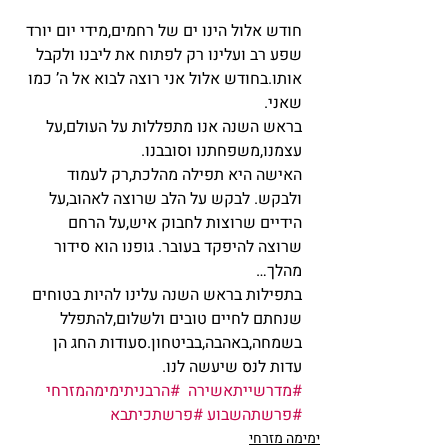
חודש אלול הינו ים של רחמים,מידי יום יורד 
שפע רב ועלינו רק לפתוח את ליבנו ולקבל 
אותו.בחודש אלול אני רוצה לבוא אל ה’ כמו 
שאני.
בראש השנה אנו מתפללות על העולם,על 
עצמנו,משפחתנו וסובבנו.
האישה היא תפילה מהלכת,רק לעמוד 
ולבקש. לבקש על הלב שרוצה לאהוב,על 
הידיים שרוצות לחבוק איש,על הרחם 
שרוצה להיפקד בעובר. גופנו הוא סידור 
מהלך…
בתפילות בראש השנה עלינו להיות בטוחים 
שנחתם לחיים טובים ולשלום,להתפלל 
בשמחה,באהבה,בביטחון.סעודות החג הן 
עדות לנס שיעשה לנו.
#מדרשייתאשירה
#הרבניתימימהמזרחי
#פרשתהשבוע
#פרשתכיתבא
ימימה מזרחי