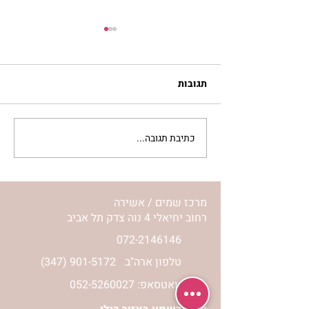
תגובות
כתיבת תגובה...
מתגעגעות לבית המפגש,
השיעור לתשעה באב | הר'
ימימה מזרחי
מרכז שמים / אשירה
רחוב יחיאלי 4 נוה צדק תל אביב
072-2146146
טלפון ארה"ב
(347) 901-5172
וואטסאפ: 052-5260027