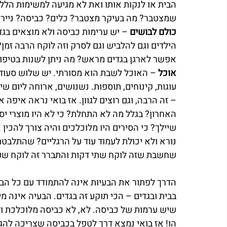
הבית או לנקות אותו ואת לא מגיעה למשימות הללו?
שמצטבר? מה בעיקר מצטבר? כלים? כביסה? נייר
כולם לבושים
 – יש ערימות כביסה ולא מוצאים בגד
הילדים וגם להלביש וגם לסרק וזה לוקח הרבה זמן?
אפשר לארגן בגדים מראש? מה ניתן לשנות בטיפול
אוכל
 – האוכל לשבת הוא מסורתי. יש שלוש סעודות,
עוגות, קינוחים, תוספות. נשנושים, ארוחה ליום שי
– זה הרבה, וגם רוצים לגוון. אז בואי נראה איפה
האחרון? בגלל מה לא התחלת? כי לא היו מוצרי יסו
שיילך? כי הסירים היו מלוכלכים והיה צורך להכי
נורא ולא יכולת לעמוד עוד על הרגליים? שהתלבטת
שחשבת שזה לוקח שתי דקות והתברר זה לוקח שע
הדרך לפתור את הבעיות אינה להתמודד עם כל הבע
בבית ובגדים – הכי תוקע זה בגדים. הבעיה אינה מ
שיש ערמות של כביסה. לא, לא כביסה מלוכלכת ול
הו! אז בואי נמצא דרך לטפל בכביסה שצריכה להגיע