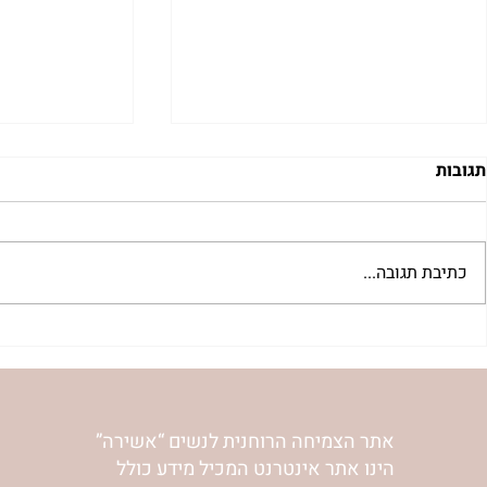
תגובות
כתיבת תגובה...
"למצוא את אהבתך האבודה" |
מתגעגעות לב
שיעור לט"ו באב | הר' ימימה
השיעור לתשעה
מזרחי
ימימה מזרחי
אתר הצמיחה הרוחנית לנשים “אשירה”
הינו אתר אינטרנט המכיל מידע כולל