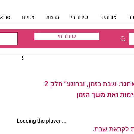
יה
אודותינו
שידור חי
מרצות
מנויים
סדנאו
שידור חי
אתגר: 
שבת
 בזמן, וברוגע” חלק 2
מות ואת משך הזמן
Loading the player ... 
ת לקראת שבת.