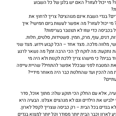
 מי יכול לעזור? האם יש בלגן של כל השבוע 
ת?
ים? בגדי השבת אינם מגוהצים? צריך לרחוץ את 
 מי יכול לעזור? מה אפשר לעשות ביום חמישי? איך 
 בכביסה כדי שזו לא תצטבר בערימות?
 דגים, עוף, מרק, חמין. פשטידות, סלטים, חלות. 
שי, מלווה מלכה. מצד אחד – הכל קבוע וידוע. מצד שני 
 את נתקעת: מה לוקח לך הכי הרבה זמן? מה נשאר לרגע 
ד בבית? כי מישהו צריך ללכת לקנות ולא היה מי 
ן את המטבח לפני שבכלל אפשר להתחיל? שהיית עייפה 
 מה להכין ועד שהחלטת כבר היה מאוחר מידיי? 
תיים?
יה, אלא עם החלק הכי תוקע שלה: מתוך אוכל, סדר 
י ילביש את הילדים וגם לא מגהצים אצלנו. הבעיה היא 
א בגדים בכל הבית – רק כביסה שצריך לקפל לארון. 
 לארון וכבר הבית יותר מסודר וקל יותר למצוא בגדים 