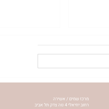
ית המפגש,
הרבנית ימימה מזרחי "משנכנס
 באב | הר'
אוהב" | ראש חודש אב
מרכז שמים / אשירה
רחוב יחיאלי 4 נוה צדק תל אביב