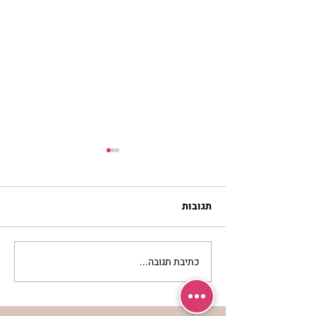
תגובות
כתיבת תגובה...
מתגעגעות לבית המפגש,
השיעור לתשעה באב | הר'
ימימה מזרחי