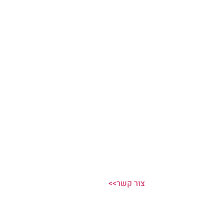
  צור קשר>>  