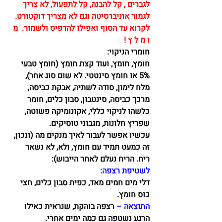
לגברים
, קל להבנה, קל לתפעול, לא צריך 
לגמור אוניברסיטה וגם לא מצריך דוקטורט.
לקרוא עד הסוף ואפילו להדפיס ולשמור.  מ 
ו מ ל ץ !
חומרי הניקוי:
חומץ, חומץ, ועוד קצת חומץ (חומץ טבעי 
5% או חומץ סינטטי. לא שום סוג אחר), 
מלח לימון, סודה לשתיה, אבקת כביסה, 
מרכך כביסה, סינטבון, סבון כלים, חומר 
כלשהו לניקוי כללי, אקונומיקה פשוטה, 
שפריץ חלונות, מגבוני טוסיקים. 
עכשיו אפשר לעבור לאיך מנקים מה (ונכון, 
זה כמעט תמיד עם חומץ, ולא, לא נשאר 
ריח. הריח נעלם לאחר הייבוש): 
לשטיפת רצפה:
דלי מים חמים מאד, כפית סבון כלים, חצי 
כוס חומץ.
התוצאה –
 רצפה בוהקת, שנראית כאילו 
הרגע נשטפה גם כמה ימים אחרי.