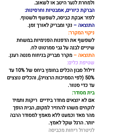
ולמחרת לנער היטב או לשאוב.
הברקת כיורים, אמבטיות וחרסינות:
לפזר אבקת כביסה, לשפשף ולשטוף.
התוצאה –
 נקי ומבריק לאורך זמן.
ניקוי המקרר:
לשפשף את הדפנות הפנימיות במשחת 
שיניים לבנה על גבי סמרטוט לח.
התוצאה –
 מקרר מבריק בניחוח מנטה רענן.
שטיפת כלים:
דילול סבון הכלים בחומץ ביחס של 10% עד 
50% (לפי הסמיכות הרצויה), והכלים נוצצים 
עד כדי סנוור. 
בית מסודר:
אם לא יוצאים מחדר בידיים  ריקות ותמיד 
לוקחים משהו להחזיר למקום, הבית הופך 
מהר מאד וכמעט ללא מאמץ למסודר הרבה 
יותר. הרגל שקל לאמץ. 
לניטרול ריחות מכביסה