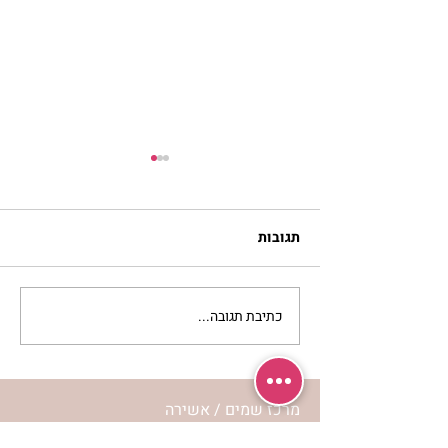
תגובות
כתיבת תגובה...
להזכיר ללב שלי איך
מרגישה אהבה | נורית אילון
הירש
מרכז שמים / אשירה
רחוב יחיאלי 4 נוה צדק תל אביב