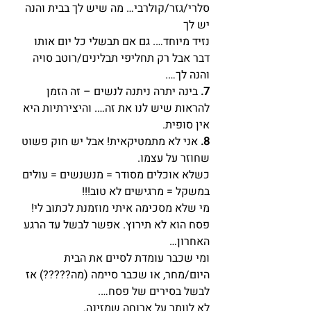
סלרי/גזר/קולרבי… מה שיש לך בבית והנה 
יש לך
נזיד מיוחד…. גם אם תבשלי כל יום אותו 
דבר אבל רק תחליפי תבלינים/רוטב סויה 
והנה לך….
7.
 בינה יתרה ניתנה לנשים – זה הזמן 
להראות שיש לנו את זה…. והיצירתיות היא 
אין סופית.
8.
 אני לא מתמטיקאית! אבל יש חוק פשוט 
שחוזר על עצמו.
כשלא אוכלים מסודר = מנשנשים = עולים 
במשקל = מרגישים לא טוב!!!
מי שלא מסכימה איתי מוזמנת לכתוב לי! 
פסח הוא לא תירוץ. אפשר לבשל עד הרגע 
האחרון…
ומי שכבר עומדת לסיים את הבית 
היום/מחר, או שכבר סיימה (מה?????) אז 
לבשל בסירים של פסח….
לא לוותר על ארוחה שמזינה.