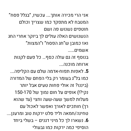
אני הרי מכירה אותך…. עכשיו, “בגלל פסח” 
המטבח לא מתפקד כמו שצריך וכולם 
חוטפים נשנוש פה ושם
הנשנושים האלה עולים לך ביוקר אחרי החג 
ואז כמובן ש”חג הפסח” ו”המצות” 
אשמים……
בנוסף זה גם עולה כסף… כל פעם לקנות 
ארוחה מוכנה….
5.
 לאפות תפוח-אדמה שלם עם הקליפה…. 
כמו בל”ג בעומר רק בלי הפחם של המדורה 
(ביננו? זה אולי פחות טעים אבל יותר
נקי?!) אופים על חום נמוך של 150-170 
מעלות למשך שעה-שעה וחצי (עד שהוא 
רך) חותכים לאורך ואפשר לאכול עם
טחינה/חמאה וליד סלט ירקות טוב ומרענן….
6.
 נשארו לך כל מיני דגנים – בשלי ביחד 
הוסיפי כמה ירקות כמו גבעולי 