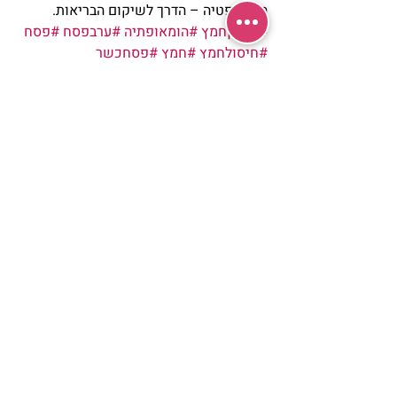
הומאופטיה – הדרך לשיקום הבריאות.
#ניקיוןחמץ
#הומאופתיה
#ערבפסח
#פסח
#חיסולחמץ
#חמץ
#פסחכשר
#חדוהשטרנברג
חדווה שטרנברג
חגים ומועדי ישראל
מלב הבית
פוסטים אחרונים
הצג הכול