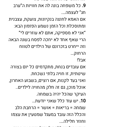
9.
 כל משפחה בונה לה את חוויות ה”ערב 
חג” לעצמה….
אם האמא לחוצה בנקיונות, צועקת, עצבנית 
ומתוסכלת וכל הזמן נשמע הפזמון הבא: 
“אני לא מספיקה, אתם לא עוזרים לי”
הרי שאף אחד לא יחכה לפסח בשנה הבאה 
וזה ייחרט בזכרונם של הילדים לטווח 
הרחוק…
אבל!
אם עובדים בנחת, מתקדמים כל יום בצורה 
שיטתית, זו חויה בלתי נשכחת.
ואני בעד לקנות, אם רוצים, בשבוע האחרון, 
אוכל מוכן, גם זה חלק מהחויה לילדים..
העיקר שהכל יהיה בשמחה.
10.
 יש עוד כלל שאני יודעת…
שמחה = בריאות = אושר = הרחבת הלב
והכלל הזה עובד במעגל שמטעין את עצמו 
וחוזר חלילה….