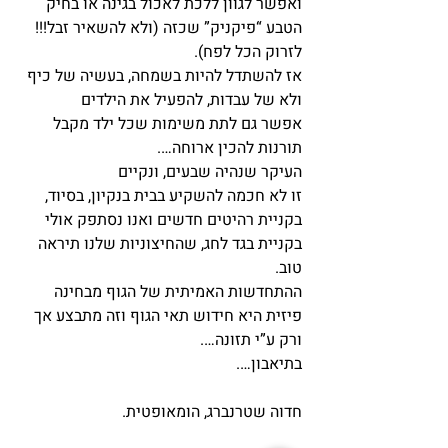
ואפשר לגוון ללכת לאכול בגינה או בחיק 
הטבע “פיקניק” שכזה (ולא להשאיר זבל!!! 
לזרוק הכל לפח).
אז להשתדל להיות בשמחה, בעשיה של כיף 
ולא של עבדות, להפעיל את הילדים
אפשר גם לתת משימות שכל ילד מקבל 
תורנות להכין ארוחה….
העיקר שנהיה שבעים, ונקיים
זו לא חכמה להשקיע בבית בנקיון, בסיוד, 
בקניית רהיטים חדשים ואנו נסתפק אולי 
בקניית בגד לחג, שהחיצוניות שלנו תיראה 
טוב.
ההתחדשות האמיתית של הגוף מבחינה 
פיזית היא חידוש תאי הגוף וזה מתבצע אך 
ורק ע”י תזונה….
בתיאבון….
חדוה שטרנברג, הומאופטית.