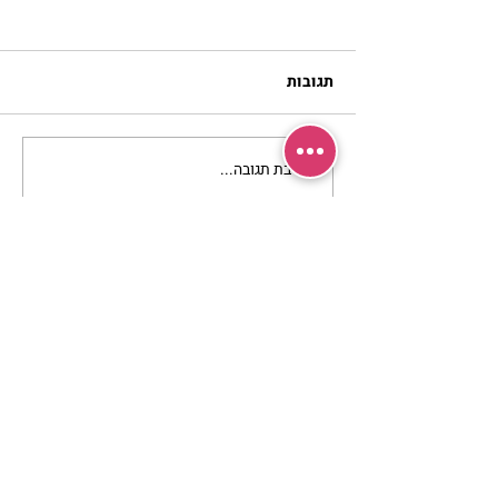
תגובות
כתיבת תגובה...
מתגעגעות לבית המפגש,
השיעור לתשעה באב | הר'
ימימה מזרחי
מרכז שמים / אשירה
רחוב יחיאלי 4 נוה צדק תל אביב
072-2146146
טלפון ארה"ב
(347) 901-5172
וואטסאפ: 052-5260027
חניה בשפע באזור כולו