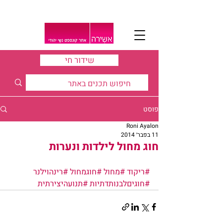
שידור חי
פוסט
Roni Ayalon
11 בפבר׳ 2014
חוג מחול לילדות ונערות
#ריקוד
#מחול
#חוגמחול
#רינהוילנר
#חוגיםלבנותדתיות
#תנועהיצירתית