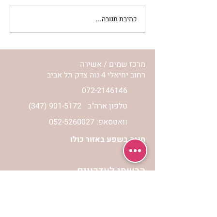
כתיבת תגובה...
מתגעגעות לבית המפגש,
השיעור לתשעה באב | הר'
ימימה מזרחי
מרכז שמים / אשירה
רחוב יחיאלי 4 נוה צדק תל אביב
072-2146146
טלפון ארה"ב
(347) 901-5172
וואטסאפ: 052-5260027
חניה בשפע באזור כולו
הרשמי לעדכונים