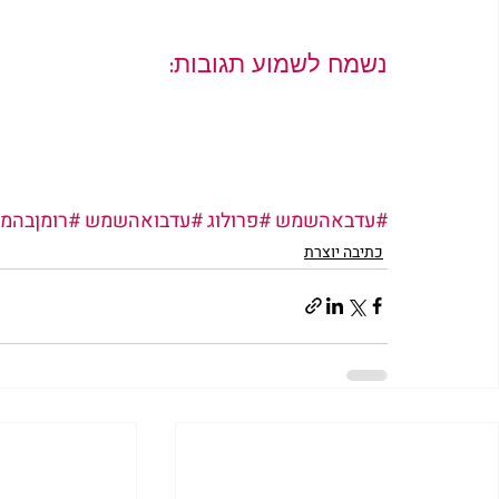
נשמח לשמוע תגובות:
#עדבאהשמש
#פרולוג
#עדבואהשמש
#רומןבהמ
כתיבה יוצרת