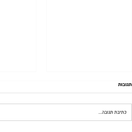
תגובות
כתיבת תגובה...
ט”ו בשבט – פרי או קליפה? –
ניסוך המים ו