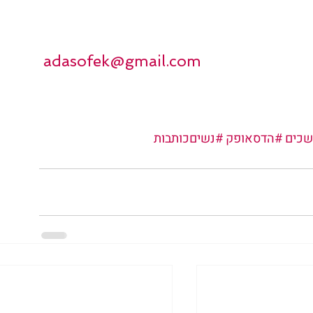
 adasofek@gmail.com
שכים
#הדסאופק
#נשיםכותבות