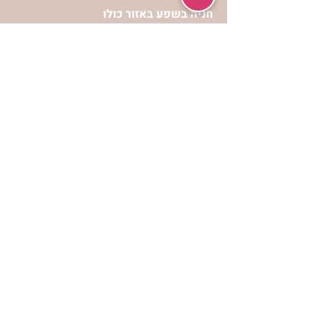
חניה בשפע באזור כולו
הרשמי לעדכונים
הרשמי
אתר הצמיחה הרוחנית לנשים “אשירה” הינו
אתר אינטרנט המכיל מידע כולל ומגוון
לפיתוח וצמיחה מבחינה רוחנית עבור נשות
ישראל.
תנאי שימוש ופרטיות