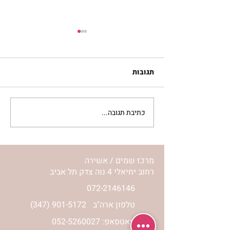
תגובות
כתיבת תגובה...
מתגעגעות לבית המפגש,
השיעור לתשעה באב | הר'
ימימה מזרחי
מרכז שמים / אשירה
רחוב יחיאלי 4 נוה צדק תל אביב
072-2146146
טלפון ארה"ב
(347) 901-5172
וואטסאפ: 052-5260027