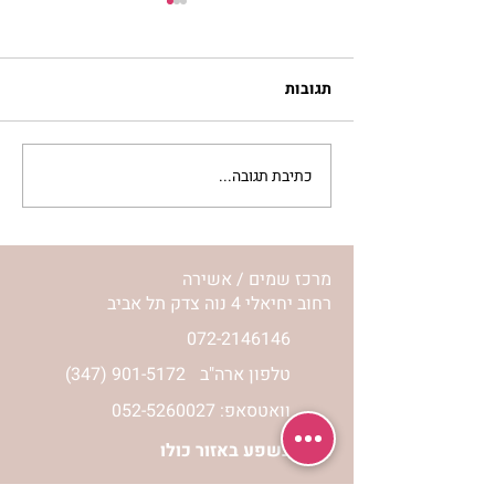
תגובות
כתיבת תגובה...
לחיות את המסע שלי | נורית
אילון הירש
מרכז שמים / אשירה
רחוב יחיאלי 4 נוה צדק תל אביב
072-2146146
טלפון ארה"ב
(347) 901-5172
וואטסאפ: 052-5260027
חניה בשפע באזור כולו