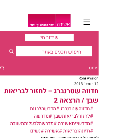
שידור חי
פוסט
Roni Ayalon
12 בספט׳ 2013
חדווה שטרנברג – לחזור לבריאות
שבך / הרצאה 2
#חדווהשטרנברג
#מדרשהלבנות
#לחזורלבריאותשבך
#מדרשה
#מדרשייתאשירה
#מדרשהלבעלותתשובה
#תזונהובריאות
#אשירה
#נשים