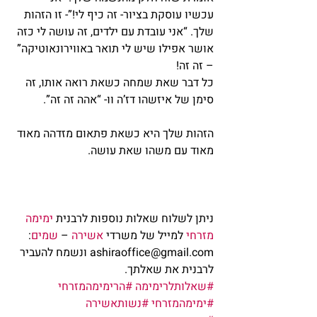
עכשיו עוסקת בציור- זה כיף לי!”- זו הזהות 
שלך. “אני עובדת עם ילדים, זה עושה לי כזה 
אושר אפילו שיש לי תואר באווירונאוטיקה” 
– זה זה!
כל דבר שאת שמחה כשאת רואה אותו, זה 
סימן של איזשהו דז’ה וו- “אהה זה זה”.
הזהות שלך היא כשאת פתאום מזדהה מאוד 
מאוד עם משהו שאת עושה.
ניתן לשלוח שאלות נוספות לרבנית 
ימימה 
מזרחי
 למייל של משרדי 
אשירה
 – 
שמים
: 
ashiraoffice@gmail.com ונשמח להעביר 
לרבנית את שאלתך.            
#שאלותלרימימה
#הרימימהמזרחי
#ימימהמזרחי
#נשותאשירה