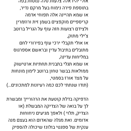
אולי יהיו אלה צלעות טלה נמסות בפה 
בתוספת פירה נימוח בעל מרקם נדיר,
או שמא תהיינה אלה תפוחי אדמה 
קריספיים מוקפצים בשמן זית ורוזמרין 
ולצידם רצועות חזה עוף על הגריל ברוטב 
צ’ילי מתוק,
או אולי תקבלי ירכי עוף בפירורי לחם 
מתובלים בתיבול עדין ובראשם אספרגוס 
במליחות עדינה,
או שמא תגלי בתבנית תחתיות ארטישוק 
ממולאות בבשר טחון ברוטב לימון מונחות 
על מצד אורז בסמטי,
(תודו שנתתי לכם כמה רעיונות למתכונים…)
הדפיקה בדלת קוטעת את הרהורייך ומבשרת 
לך על בואה של הצדיקה המבשלת (או 
הצדיק, תלוי ) ולאפך מגיעים ניחוחות 
אדומים. ואת מגלה שהאדום הוא בעצם מנה 
ענקית של ספגטי בולונז שיכולה להספיק 