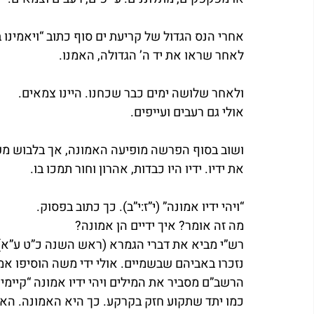
אחרי הנס הגדול של קריעת ים סוף כתוב “ויאמינו ב
לאחר שראו את יד ה’ הגדולה, האמנו.
ולאחר שלושה ימים כבר שכחנו. היינו צמאים.
אולי גם רעבים ועייפים.
ושוב בסוף הפרשה מופיעה האמונה, אך בלבוש מ
את ידיו. ידיו היו כבדות, אהרון וחור תמכו בו.
“ויהי ידיו אמונה” (י”ז:י”ב). כך כתוב בפסוק.
מה זה אומר? איך ידיים הן אמונה?
רש”י מביא את דברי הגמרא (ראש השנה כ”ט ע”א)
נזכרו באביהם שבשמיים. אולי ידי משה הוסיפו אמ
הרשב”ם מסביר את המילים ויהי ידיו אמונה “קיימין 
כמו יתד שתקוע חזק בקרקע. כך היא האמונה. האמו