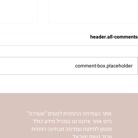
header.all-comments
comment-box.placeholder
 לשבת שלח |
רב לכם לפרשת קורח | רחל
אפרת בזק
וינשטיין
אתר הצמיחה הרוחנית לנשים “אשירה”
הינו אתר אינטרנט המכיל מידע כולל
ומגוון לפיתוח וצמיחה מבחינה רוחנית
עבור נשות ישראל.