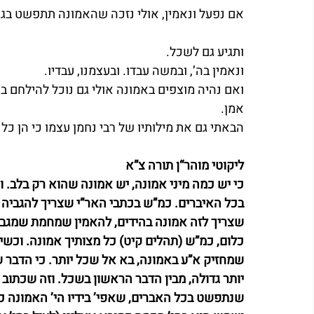
אם נפעל ונאמין, אולי נזכה שהאמונה תתפשט בגו
ותגיע גם לשכל.
ונאמין בה’, ובמשה עבדו. ובעצמנו, עבדיו.
ואם נהיה מוצפים באמונה אולי גם נוכל להילחם בע
אמן.
הבאתי גם את מילותיו של רבי נחמן עצמו כי הן כל 
ליקוטי מוהר“ן תורה צ”א
כי יש כמה מיני אמונה, יש אמונה שהוא רק בלב. 
בכל האיברים. כמ”ש בכתבי האר”י שצריך להגביה 
שצריך לזה אמונה בהידים, להאמין שמחמת שמגביה
כלום, כמ”ש (תהלים קיט) כל מצותיך אמונה. וכשיש
שמחזיק א”ע באמונה, בא אל שכל יותר. כי הדבר 
יותר גדולה, מבין הדבר הראשון בשכל. וזה שכתוב במ
שנתפשט בכל האברים, שאפי’ בידיו הי’ האמונה כ”