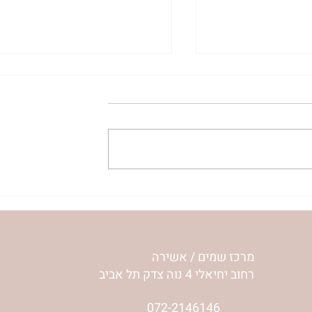
עלה נעלה כי יכול נוכל לה
'אור מירושלים' 
לפרשת שלח | רחל וינשטיין
מרכז שמים / אשירה
רחוב יחיאלי 4 נוה צדק תל אביב
072-2146146