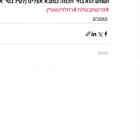
ושמש הוא בחי’ חכמה כמובא אצלינו (לעיל בסי’ א
#פרשתבשלח
#רחלוינשטיין
מאמרים