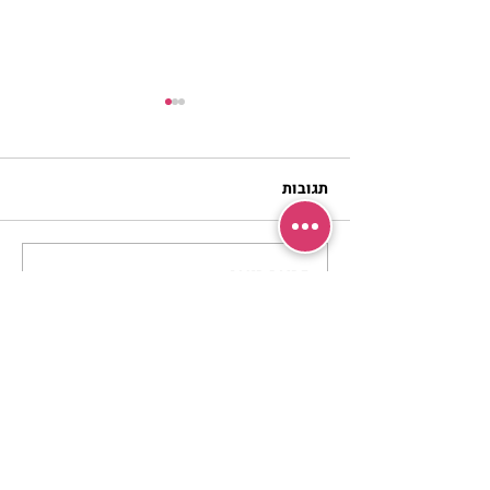
תגובות
כתיבת תגובה...
מתגעגעות לבית המפגש,
השיעור לתשעה באב | הר'
ימימה מזרחי
מרכז שמים / אשירה
רחוב יחיאלי 4 נוה צדק תל אביב
072-2146146
טלפון ארה"ב
(347) 901-5172