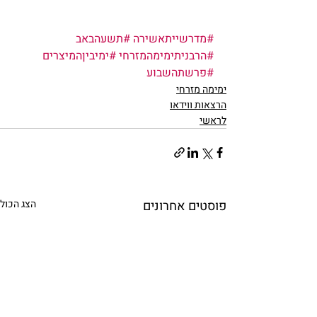
#מדרשייתאשירה
#תשעהבאב
#הרבניתימימהמזרחי
#ימיביןהמיצרים
#פרשתהשבוע
ימימה מזרחי
הרצאות ווידאו
לראשי
פוסטים אחרונים
הצג הכול