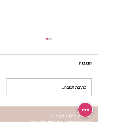
תגובות
כתיבת תגובה...
מתגעגעות לבית המפגש,
השיעור לתשעה באב | הר'
ימימה מזרחי
מרכז שמים / אשירה
רחוב יחיאלי 4 נוה צדק תל אביב
072-2146146