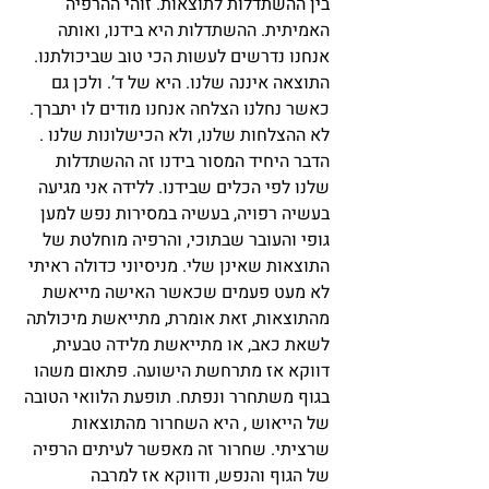
בין ההשתדלות לתוצאות. זוהי ההרפיה 
האמיתית. ההשתדלות היא בידנו, ואותה 
אנחנו נדרשים לעשות הכי טוב שביכולתנו. 
התוצאה איננה שלנו. היא של ד’. ולכן גם 
כאשר נחלנו הצלחה אנחנו מודים לו יתברך. 
לא ההצלחות שלנו, ולא הכישלונות שלנו . 
הדבר היחיד המסור בידנו זה ההשתדלות 
שלנו לפי הכלים שבידנו. ללידה אני מגיעה 
בעשיה רפויה, בעשיה במסירות נפש למען 
גופי והעובר שבתוכי, והרפיה מוחלטת של 
התוצאות שאינן שלי. מניסיוני כדולה ראיתי 
לא מעט פעמים שכאשר האישה מייאשת 
מהתוצאות, זאת אומרת, מתייאשת מיכולתה 
לשאת כאב, או מתייאשת מלידה טבעית, 
דווקא אז מתרחשת הישועה. פתאום משהו 
בגוף משתחרר ונפתח. תופעת הלוואי הטובה 
של הייאוש , היא השחרור מהתוצאות 
שרציתי. שחרור זה מאפשר לעיתים הרפיה 
של הגוף והנפש, ודווקא אז למרבה 