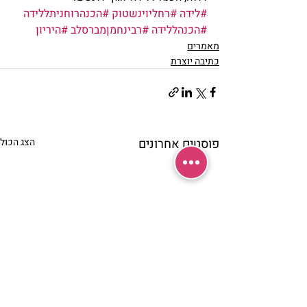
#לידה
#רחליוינשטוק
#הכנהרוחניתללידה
#הכנהללידה
#רבינחמןמברסלב
#היריון
מאמרים
כתיבה יוצרת
פוסטים אחרונים
הצג הכול