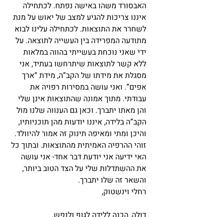
האבסורד משהו באישה נפתח. לכתחילה 
איננו צריכות להגיע למצב של יאוש על מנת 
לשחרר את התוצאות. לכתחילה עלינו לבוא 
מתודעה המפרידה בין העשייה לתוצאה. על 
ידי שאני נוכחת בעשייתי בהווה במלאות 
ללא קשר לתוצאות שיתרחשו בעתיד, אני 
מסגלת את מידתו של הקב”ה, מידת “ארך 
אפים”. ואני עושה במסירות רפויה את 
עבודתי. מתוך אמונה שהתוצאות אינן שלי 
והן מאתו יתברך. וכאן גם הענווה שלנו מול 
הקב”ה בלידה, איננו יודעות מהן תוכניותיו, 
והיכן ומתי ומאיפה תינוק זה אמור להיוולד. 
זוהי ההרפיה האמיתית מהתוצאות. ובתוך כל 
האי ידיעה אני יודעת דבר אחד- אני עושה 
את ההשתדלות שלי על הצד הטוב ביותר, 
והשאר זה שלו יתברך.
רחלי וינשטוק,
דולה, הכנה ללידה לגוף ולנפש.