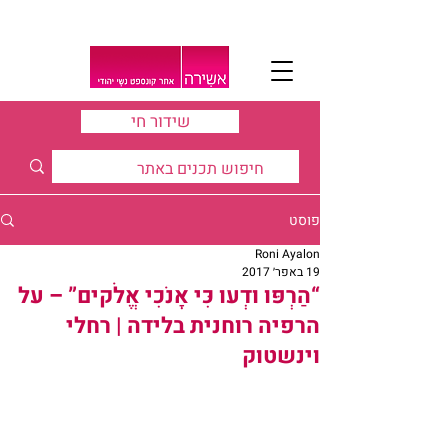
שידור חי
פוסט
Roni Ayalon
19 באפר׳ 2017
“הַרְפּוּ וּדְעוּ כִּי אָנֹכִי אֱלֹקים” – על
הרפיה רוחנית בלידה | רחלי
וינשטוק