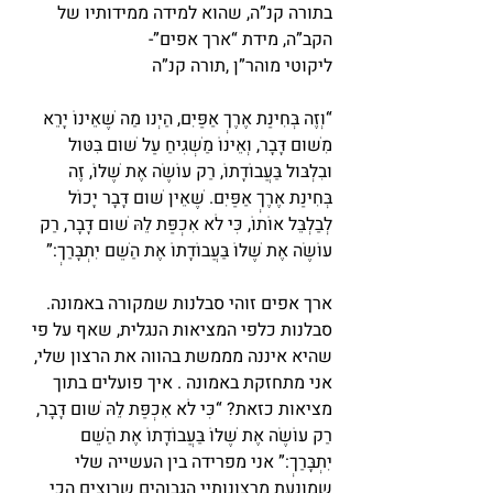
בתורה קנ”ה, שהוא למידה ממידותיו של 
הקב”ה, מידת “ארך אפים”-
ליקוטי מוהר”ן ,תורה קנ”ה
“וְזֶה בְּחִינַת אֶרֶךְ אַפַּיִם, הַיְנוּ מַה שֶּׁאֵינוֹ יָרֵא 
מִשּׁוּם דָּבָר, וְאֵינוֹ מַשְׁגִּיחַ עַל שׁוּם בִּטּוּל 
וּבִלְבּוּל בַּעֲבוֹדָתוֹ, רַק עוֹשֶׂה אֶת שֶׁלּוֹ, זֶה 
בְּחִינַת אֶרֶךְ אַפַּיִם. שֶׁאֵין שׁוּם דָּבָר יָכוֹל 
לְבַלְבֵּל אוֹתוֹ, כִּי לֹא אִכְפַּת לֵהּ שׁוּם דָּבָר, רַק 
עוֹשֶׂה אֶת שֶׁלּוֹ בַּעֲבוֹדָתוֹ אֶת הַשֵּׁם יִתְבָּרַךְ:”
ארך אפים זוהי סבלנות שמקורה באמונה. 
סבלנות כלפי המציאות הנגלית, שאף על פי 
שהיא איננה מממשת בהווה את הרצון שלי, 
אני מתחזקת באמונה . איך פועלים בתוך 
מציאות כזאת? “כִּי לֹא אִכְפַּת לֵהּ שׁוּם דָּבָר, 
רַק עוֹשֶׂה אֶת שֶׁלּוֹ בַּעֲבוֹדָתוֹ אֶת הַשֵּׁם 
יִתְבָּרַךְ:” אני מפרידה בין העשייה שלי 
שמונעת מרצונותיי הגבוהים שרוצים הכי 