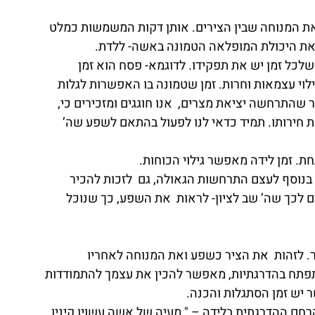
ת המנוחה שבין הצירים. אותן דקות המשמשות כמלט 
ה את היכולת המופלאה הטמונה באשה- ללדת. 
שלכל זמן יש את תפקידו. לדוגמא- פסח הוא זמן 
ילוי עצמאות וחרות. זמן שטמונה בו האפשרות לגלות 
התרחשה יציאת מצרים,  אנו חוגגים ומזכירים כי, 
ת חירותו. תמיד כדאי לנו לפעול בהתאם לשפע שה’ 
ת. זמן לידה מאפשר גילוי הכוחות. 
ם בנוסף לעצם התרחשות הגאולה, גם  לזכות להכיר 
 לכך שה’ שב לציון- לראות  את השפע, כך שנוכל 
. לזהות  את הציר כשפע ואת המנוחה לאחריו 
ח בהדרגתיות, מאפשר להכין את עצמך להתמודדות 
ר יש זמן הסתגלות והכנה. 
חם ההדרגתית בלידה – " מעיה של אשה עשוין קינין 