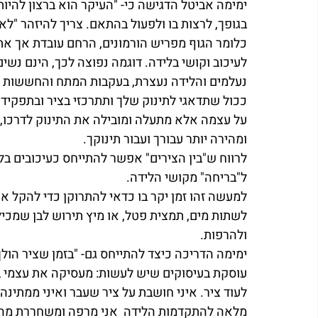
ימימה אביטל הדגישה כי- "העיקר הוא ברצון להי
בגופך, לרצות בו ולפעול בהתאם. צריך להיזהר "לא 
כלומר הגוף מפריש הורמונים, הרחם עובדת אך א
לעיכוב וקושי בלידה. דוגמה נפוצה לכך, הינם נשי
נעלמים והלידה נעצרת, בעקבות המתח והחששות ש
ככול שתדאגי לתינוק שלך ותתרכזי בציר ובתפקידך
על עצמה אלא מתעלה ומובילה את התינוק לדרכו, 
ומהירה יותר עבורך ועבור תינוקך. 
לרווח ש"בין הצירים" אפשר להתייחס כעיכובים בל
ל"בריחה" מקושי הלידה. 
למעשה זהו זמן יקר בו כדאי להתרוקן כדי להקל א
לשתות מים, תמצית פטל, או מיץ תירוש לבן שמכיל
ולהרפות. 
ימימה הדריכה כיצד להתייחס גם- "בזמן שציר הולך
עוסקת בעיסוקים שיש לעשות: מעסיקה את עצמי בעי
לעוד ציר. איני חושבת על ציר שעבר ואיני ממתינ
מלאה להתקדמות הלידה  אני מרפה ומשחררת מהש