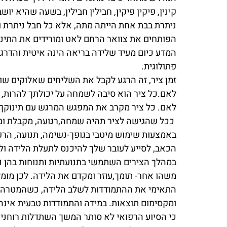
קינין, פיקין פיקין, חבילין חבילין, בשעה שהיא 
ניתרת בבת אחת הייתה מתה, אלא כל חבל ניתרת וכ
הפותחים את צוואר הרחם לאט ומורידים את התינו
המדע כיום מעיד שלידה בריאה הינה איטית והדרגתי
פתולוגית. 
זמן ציר, זה הרגע לקבל את השליחים שאלוקים שו
לאם.כל ציר הוא סיבה לשמחה על יכולתך להרות, ל
לאם. כל ציר מקרב את המפגש המרגש עם תינוקך 
 ככל שהגישה לציר תהיה שמחה,רגועה, מקבלת ומודה על הטוב. כך הלידה כולה תהיה כזו בעזרת ה’. 
באמצעות שימוש מיטבי בגופך-נשימה, תנועה, הר
הכאב, לסייע לעובר שלך להיכנס לתעלת הלידה ול
במהלך הצירים השתמשי בתנועתיות ותנוחות בהן נעי
משהו אחר- תומך,עוזר ומקדם את הלידה. לכן מומ
התאימי את ההתמודדות לשלב הלידה, כשהמטרה ל
ומקסימום תוצאות. במידה והתמודדות טבעית אינה 
כי הסיוע הרפואי לא סותר המשך השתדלות רוחנית