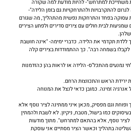
ות משתייכת למתרחש"- להיות מודעת למה שקורה 
לגרום להתקרבויות ולהתרחקויות גם בזמן הלידה"- 
ת עסוקה בפחד והתרחקות נפשית מהתהליך, מה שגורם 
ם שמגיעות לבית חולים עם צירים סדירים ולפתע הצירים 
להן. 
 ללדת תקדמי את הלידה. כדברי ימימה- "אינה חושבת 
לקבלו בשמחה רבה". כך ההתמודדות בצירים קלה 
תי נמנעים מהתכל’ס- הלידה או לראות בהן כהזדמנות 
ת ירידת הראש והתכווצות הרחם. 
 אנרגיה זמינה. כמובן כדאי לנצל את המנוחה 
 ופוחת וגם מפסיק, מכאן איני ממתינה לציר נוסף אלא 
סוקים כמו בישול, מטבח, ניקיון. לא לשבת ולהמתין 
ה לציר נוסף, אלא בהתאם למתרחש". מתוך מודעות 
ליטה בתהליך וכאשר הציר מסתיים אני עוסקת 