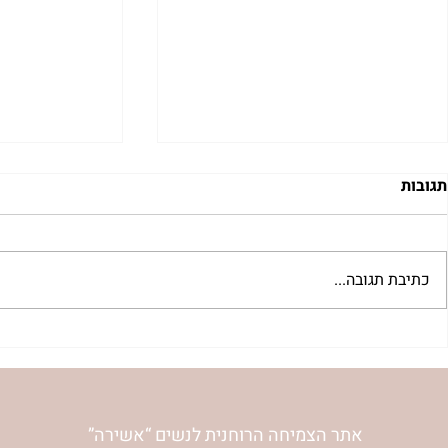
תגובות
כתיבת תגובה...
"למצוא את אהבתך האבודה" |
מתגעגעות לב
שיעור לט"ו באב | הר' ימימה
השיעור לתשעה
מזרחי
ימימה מזרחי
אתר הצמיחה הרוחנית לנשים “אשירה”