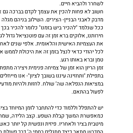
לשחרר ולהביא חיים. 
חשוב לא פחות להכין את עצמך לקדם בברכה גם א
מדבק לאבני הבניין- הצירים. השילוב בניהם מגל
ככל שנלמד "להכיר ביש בזמנו" כלומר להכיר בכך 
חירותנו, אלוקים ברא זמן זה עם פוטנציאל גדול לג
את העצמיות האישית והלאומית. אלפי שנים לאחר ש
לכל יהודי כדאי לנצל בזמן זה את היכולת לממש א
טמן וברא באותו רגע. 
זמן הריון הוא זמן של צמיחה פנימית ויצירה מתפתח
בתפילת "ותחזינה עיננו בשובך לציון"- אנו מייחלי
במציאות הנפלאה שה’ שולח. לחזות ולהיות מודעים
לפעול בהתאם. 
יש להתפלל וללמוד כדי להתחבר לזמן המיוחד בציר
כמאפשרת המשך קבלת השפע. קצב הלידה, שמתפת
מיטבית בציר ולאחריו. פיזית ונפשית קל יותר כאש
המדרש מתאר כיצד מתגלים רחמי ה’ דרך פעולת הר