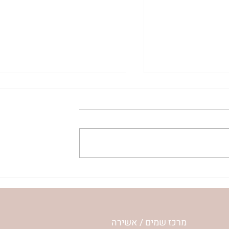
ית המפגש,
הרבנית ימימה מזרחי "משנכנס
 באב | הר'
אוהב" | ראש חודש אב
מרכז שמים / אשירה