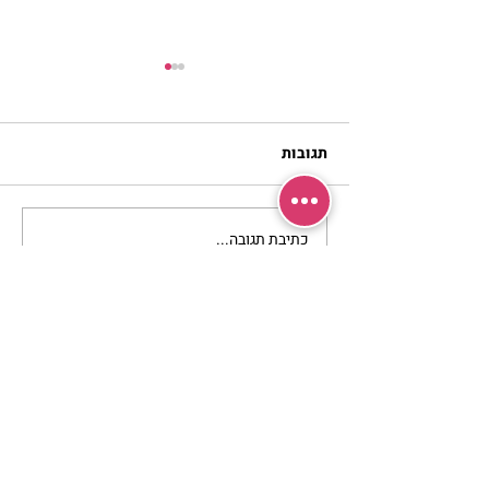
תגובות
כתיבת תגובה...
נשות אשירה – אתן
שואלות – הר’ ימימה מזרחי
עונה
מרכז שמים / אשירה
רחוב יחיאלי 4 נוה צדק תל אביב
072-2146146
טלפון ארה"ב
(347) 901-5172
וואטסאפ: 052-5260027