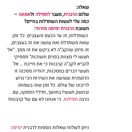
שאלה:
שלום 
הרבנית
, מעבר 
לתפילה 
ול
אמונה
 – 
כמה עלי לעשות השתדלות בחיים?
תשובת 
הרבנית ימימה מזרחי
: 
 השתדלות, זה עד הכעס והעצבים. כל זמן 
שאת משתדלת ואת עושה את זה בעצבים, 
זה סימן שהקב”ה לא ביקש את זה ממך. “אל 
תעשו לי מצוות בפנים חשוכות” תפסיקי 
להביא לקב”ה קרבנות כי את חייבת … אל 
תעשי דברים במסכנות, יהודיה מסכנה זו 
הדוגמנית שעושה את השירות הכי גרוע 
לריבונו של עולם. כל זמן שזה בשמחה 
ובחשק תעשי! בחושך, חדלי! הפסקה, עם 
הרבה 
תפילות
. כי אנחנו לא עם של קרבנות!  
ניתן לשלוח שאלות נוספות לרבנית 
ימימה 