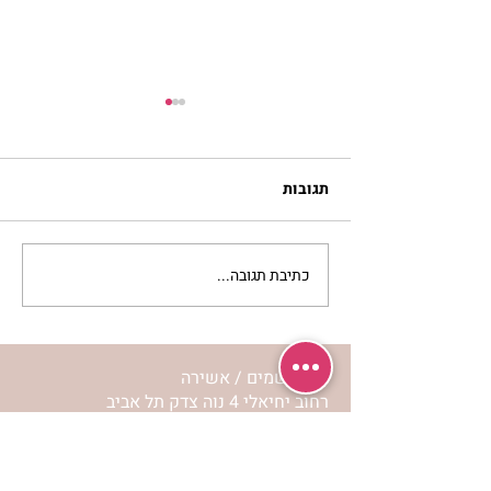
תגובות
כתיבת תגובה...
סלט מצליבים | ג’סיקה
הלפרין
מרכז שמים / אשירה
רחוב יחיאלי 4 נוה צדק תל אביב
072-2146146
טלפון ארה"ב
(347) 901-5172