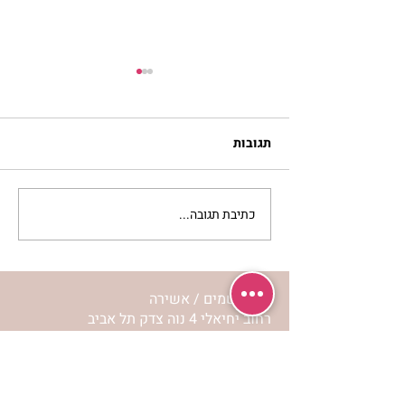
תגובות
כתיבת תגובה...
לחיות את המסע שלי | נורית
אילון הירש
מרכז שמים / אשירה
רחוב יחיאלי 4 נוה צדק תל אביב
072-2146146
טלפון ארה"ב
(347) 901-5172