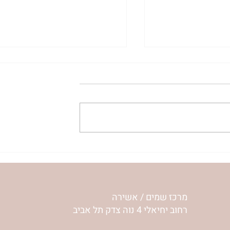
ית המפגש,
הרבנית ימימה מזרחי "משנכנס
 באב | הר'
אוהב" | ראש חודש אב
מרכז שמים / אשירה
רחוב יחיאלי 4 נוה צדק תל אביב