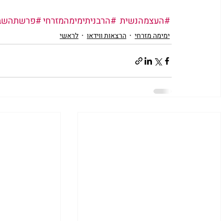
#העצמהנשית
#הרבניתימימהמזרחי
#פרשתהשב
ימימה מזרחי
הרצאות ווידאו
לראשי