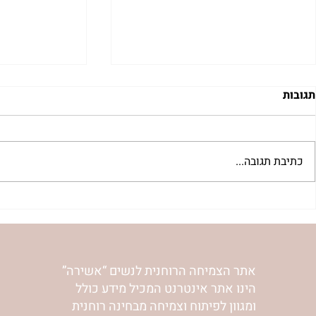
תגובות
כתיבת תגובה...
"למצוא את אהבתך האבודה" |
מתגעגעות לב
שיעור לט"ו באב | הר' ימימה
השיעור לתשעה
מזרחי
ימימה מזרחי
אתר הצמיחה הרוחנית לנשים “אשירה”
הינו אתר אינטרנט המכיל מידע כולל
ומגוון לפיתוח וצמיחה מבחינה רוחנית