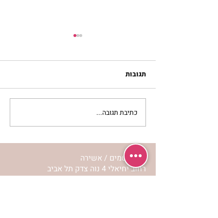
תגובות
כתיבת תגובה...
מתגעגעות לבית המפגש,
השיעור לתשעה באב | הר'
ימימה מזרחי
מרכז שמים / אשירה
רחוב יחיאלי 4 נוה צדק תל אביב
072-2146146
טלפון ארה"ב
(347) 901-5172
וואטסאפ: 052-5260027