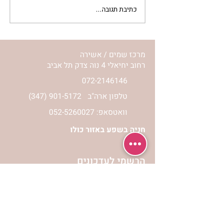
כתיבת תגובה...
מתגעגעות לבית המפגש,
השיעור לתשעה באב | הר'
ימימה מזרחי
מרכז שמים / אשירה
רחוב יחיאלי 4 נוה צדק תל אביב
072-2146146
טלפון ארה"ב
(347) 901-5172
וואטסאפ: 052-5260027
חניה בשפע באזור כולו
הרשמי לעדכונים