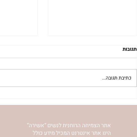
תגובות
כתיבת תגובה...
"למצוא את אהבתך האבודה" |
מתגעגעות לב
שיעור לט"ו באב | הר' ימימה
השיעור לתשעה
מזרחי
ימימה מזרחי
אתר הצמיחה הרוחנית לנשים “אשירה”
הינו אתר אינטרנט המכיל מידע כולל