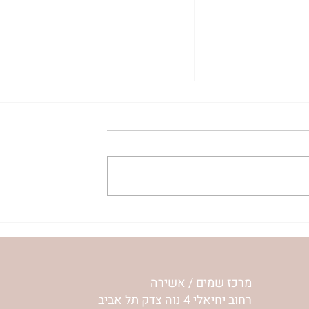
ית המפגש,
הרבנית ימימה מזרחי "משנכנס
 באב | הר'
אוהב" | ראש חודש אב
מרכז שמים / אשירה
רחוב יחיאלי 4 נוה צדק תל אביב