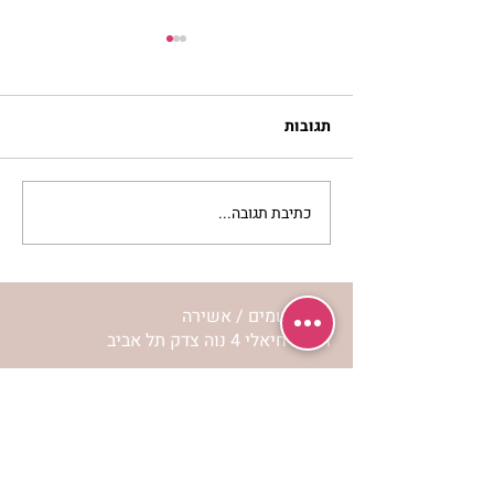
תגובות
כתיבת תגובה...
סלט מצליבים | ג’סיקה
הלפרין
מרכז שמים / אשירה
רחוב יחיאלי 4 נוה צדק תל אביב
072-2146146
טלפון ארה"ב
(347) 901-5172
וואטסאפ: 052-5260027
חניה בשפע באזור כולו