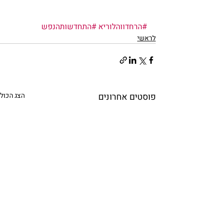
#הרחדווהלוריא
#התחדשותהנפש
לראשי
פוסטים אחרונים
הצג הכול