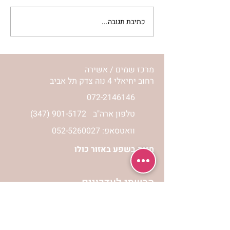
כתיבת תגובה...
מתגעגעות לבית המפגש,
השיעור לתשעה באב | הר'
ימימה מזרחי
מרכז שמים / אשירה
רחוב יחיאלי 4 נוה צדק תל אביב
072-2146146
טלפון ארה"ב
(347) 901-5172
וואטסאפ: 052-5260027
חניה בשפע באזור כולו
הרשמי לעדכונים