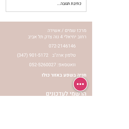
כתיבת תגובה...
מתגעגעות לבית המפגש,
השיעור לתשעה באב | הר'
ימימה מזרחי
מרכז שמים / אשירה
רחוב יחיאלי 4 נוה צדק תל אביב
072-2146146
טלפון ארה"ב
(347) 901-5172
וואטסאפ: 052-5260027
חניה בשפע באזור כולו
הרשמי לעדכונים