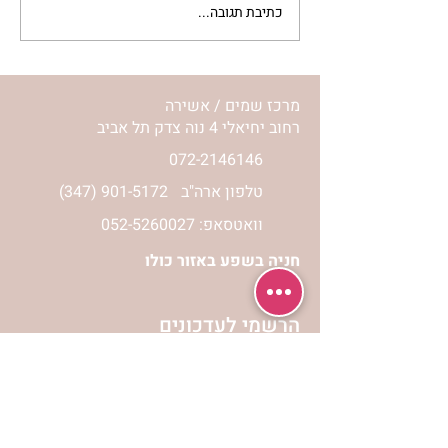
כתיבת תגובה...
מתגעגעות לבית המפגש,
השיעור לתשעה באב | הר'
ימימה מזרחי
מרכז שמים / אשירה
רחוב יחיאלי 4 נוה צדק תל אביב
072-2146146
טלפון ארה"ב
(347) 901-5172
וואטסאפ: 052-5260027
חניה בשפע באזור כולו
הרשמי לעדכונים