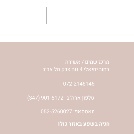
ית המפגש,
הרבנית ימימה מזרחי "משנכנס
 באב | הר'
אוהב" | ראש חודש אב
מרכז שמים / אשירה
רחוב יחיאלי 4 נוה צדק תל אביב
072-2146146
טלפון ארה"ב
(347) 901-5172
וואטסאפ: 052-5260027
חניה בשפע באזור כולו