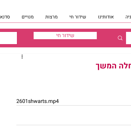
יה
אודותינו
שידור חי
מרצות
מנויים
סדנאו
שידור חי
חלה המשך
2601shwarts.mp4