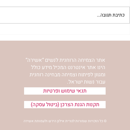
כתיבת תגובה...
"למצוא את אהבתך האבודה" |
מתגעגעות לב
שיעור לט"ו באב | הר' ימימה
השיעור לתשעה
מזרחי
ימימה מזרחי
אתר הצמיחה הרוחנית לנשים “אשירה”
הינו אתר אינטרנט המכיל מידע כולל
ומגוון לפיתוח וצמיחה מבחינה רוחנית
עבור נשות ישראל.
תנאי שימוש ופרטיות
תקנות הגנת הצרכן (ביטול עסקה)
© כל הזכויות שמורות לנורית אילון הירש ולעמותת אשירה