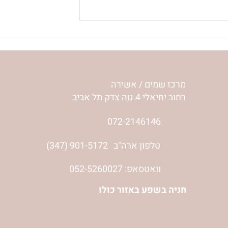
ית המפגש,
הרבנית ימימה מזרחי "משנכנס
 באב | הר'
אוהב" | ראש חודש אב
מרכז שמים / אשירה
רחוב יחיאלי 4 נוה צדק תל אביב
072-2146146
טלפון ארה"ב
(347) 901-5172
וואטסאפ: 052-5260027
חניה בשפע באזור כולו