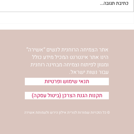
כתיבת תגובה...
"למצוא את אהבתך האבודה" |
מתגעגעות לב
שיעור לט"ו באב | הר' ימימה
השיעור לתשעה
מזרחי
ימימה מזרחי
אתר הצמיחה הרוחנית לנשים “אשירה”
הינו אתר אינטרנט המכיל מידע כולל
ומגוון לפיתוח וצמיחה מבחינה רוחנית
עבור נשות ישראל.
תנאי שימוש ופרטיות
תקנות הגנת הצרכן (ביטול עסקה)
© כל הזכויות שמורות לנורית אילון הירש ולעמותת אשירה