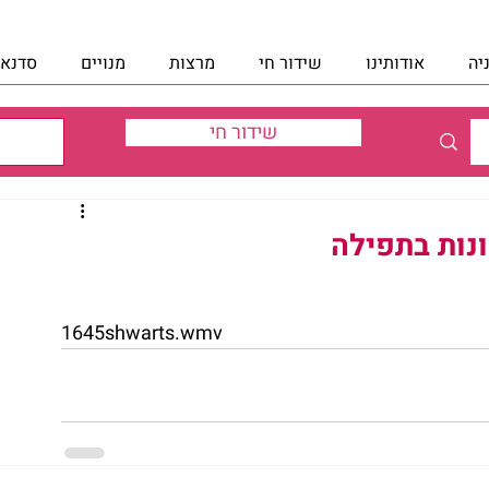
יה
אודותינו
שידור חי
מרצות
מנויים
סדנאו
שידור חי
ונות בתפילה
1645shwarts.wmv