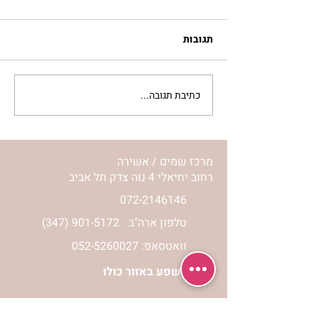
תגובות
כתיבת תגובה...
סלט מצליבים | ג’סיקה
הלפרין
מרכז שמים / אשירה
רחוב יחיאלי 4 נוה צדק תל אביב
072-2146146
טלפון ארה"ב
(347) 901-5172
וואטסאפ: 052-5260027
חניה בשפע באזור כולו
הרשמי לעדכונים