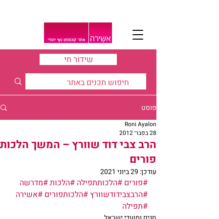
שידור חי
פוסט
Roni Ayalon
28 בפבר׳ 2012
הרב צבי דוד שוורץ – המשך הלכות
פורים
עודכן:
29 ביוני 2021
#פורים
#הלכותתפילה
#הלכות
#מדרשה
#הרבצבידודשוורץ
#הלכותפורים
#אשירה
#תפילה
חגים ומועדי ישראל