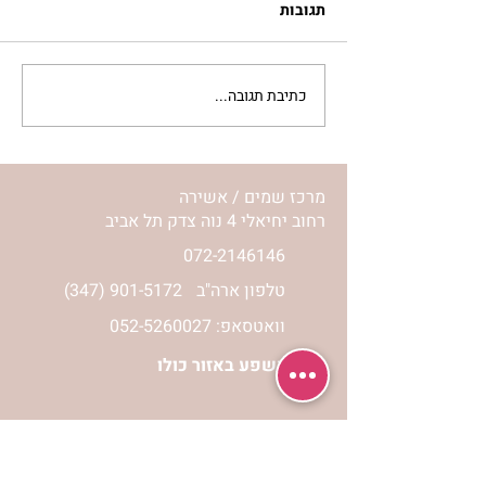
תגובות
כתיבת תגובה...
סלט מצליבים | ג’סיקה
הלפרין
מרכז שמים / אשירה
רחוב יחיאלי 4 נוה צדק תל אביב
072-2146146
טלפון ארה"ב
(347) 901-5172
וואטסאפ: 052-5260027
חניה בשפע באזור כולו
הרשמי לעדכונים