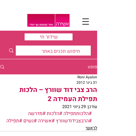
שידור חי
פוסט
Roni Ayalon
31 בינו׳ 2012
הרב צבי דוד שוורץ – הלכות
תפילת העמידה 2
עודכן:
29 ביוני 2021
#הלכותתפילה
#הלכות
#מדרשה
#הרבצבידודשוורץ
#אשירה
#נשים
#תפילה
לראשי