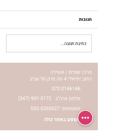
תגובות
כתיבת תגובה...
סלט מצליבים | ג’סיקה
הלפרין
מרכז שמים / אשירה
רחוב יחיאלי 4 נוה צדק תל אביב
072-2146146
טלפון ארה"ב
(347) 901-5172
וואטסאפ: 052-5260027
חניה בשפע באזור כולו