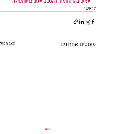
#משיבהרוחומורידהגשם
#נשים
#תפילה
לראשי
פוסטים אחרונים
הצג הכול