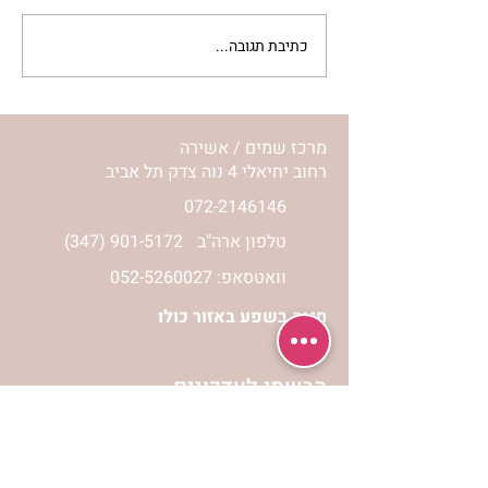
כתיבת תגובה...
מתגעגעות לבית המפגש,
השיעור לתשעה באב | הר'
ימימה מזרחי
מרכז שמים / אשירה
רחוב יחיאלי 4 נוה צדק תל אביב
072-2146146
טלפון ארה"ב
(347) 901-5172
וואטסאפ: 052-5260027
חניה בשפע באזור כולו
הרשמי לעדכונים