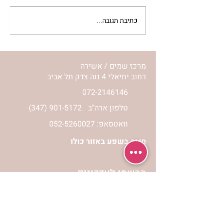
כתיבת תגובה...
מתגעגעות לבית המפגש,
השיעור לתשעה באב | הר'
ימימה מזרחי
מרכז שמים / אשירה
רחוב יחיאלי 4 נוה צדק תל אביב
072-2146146
טלפון ארה"ב
(347) 901-5172
וואטסאפ: 052-5260027
חניה בשפע באזור כולו
הרשמי לעדכונים