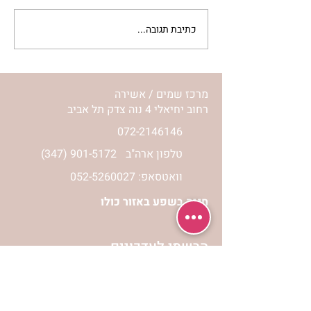
כתיבת תגובה...
מתגעגעות לבית המפגש,
השיעור לתשעה באב | הר'
ימימה מזרחי
מרכז שמים / אשירה
רחוב יחיאלי 4 נוה צדק תל אביב
072-2146146
טלפון ארה"ב
(347) 901-5172
וואטסאפ: 052-5260027
חניה בשפע באזור כולו
הרשמי לעדכונים