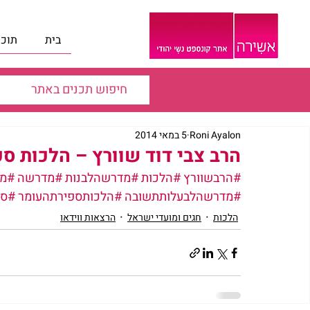
בית
תוכנ
Roni Ayalon
5 במאי 2014
הרב צבי דוד שוורץ – הלכות ס
#הרבשוורץ
#הלכות
#מדרשהלבנות
#מדרשה
#מד
#מדרשהלבעלותתשובה
#הלכותספירתהעומר
#ספ
הלכות
חגים ומועדי ישראל
הרצאות ווידאו