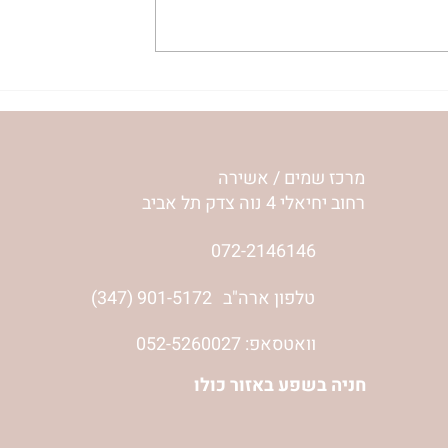
ע שלי | נורית
להסתכל לחיים בעיניים | נורית
אילון הירש
מרכז שמים / אשירה
רחוב יחיאלי 4 נוה צדק תל אביב
072-2146146
טלפון ארה"ב
(347) 901-5172
וואטסאפ: 052-5260027
חניה בשפע באזור כולו