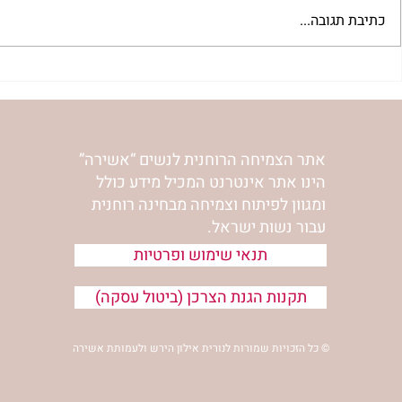
כתיבת תגובה...
"שער הדמעות" | נורית אילון
לחיות את המס
הירש
אילון הירש
אתר הצמיחה הרוחנית לנשים “אשירה”
הינו אתר אינטרנט המכיל מידע כולל
ומגוון לפיתוח וצמיחה מבחינה רוחנית
עבור נשות ישראל.
תנאי שימוש ופרטיות
תקנות הגנת הצרכן (ביטול עסקה)
© כל הזכויות שמורות לנורית אילון הירש ולעמותת אשירה