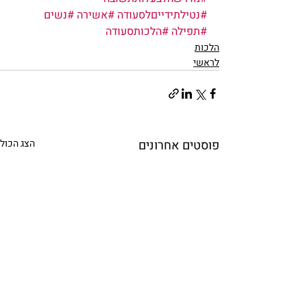
#נטילתידייםלסעודה
#אשירה
#נשים
#תפילה
#הלכותסעודה
הלכות
לראשי
פוסטים אחרונים
הצג הכול