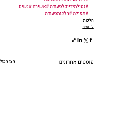
#נטילתידייםלסעודה
#אשירה
#נשים
#תפילה
#הלכותסעודה
הלכות
לראשי
פוסטים אחרונים
הצג הכול