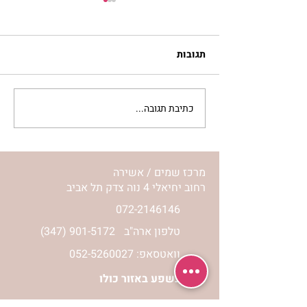
תגובות
כתיבת תגובה...
סלט מצליבים | ג’סיקה
הלפרין
מרכז שמים / אשירה
רחוב יחיאלי 4 נוה צדק תל אביב
072-2146146
טלפון ארה"ב
(347) 901-5172
וואטסאפ: 052-5260027
חניה בשפע באזור כולו